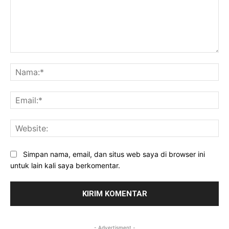
Komentar:
Na
Ema
Web
Simpan nama, email, dan situs web saya di browser ini
untuk lain kali saya berkomentar.
- Advertisment -