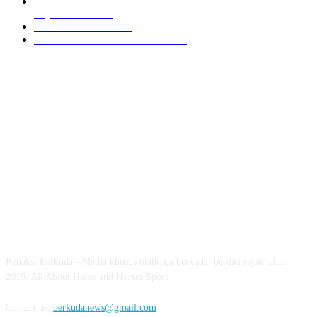
PON XXI ACEH SUMUT 2024 BERKUDA
EQUESTRIAN
7
GIOVAS CUP 2024
6
SOROTAN ARKAV CUP 2024
6
ABOUT US
Redaksi Berkuda - Media khusus olahraga berkuda, berdiri sejak tahun
2019. All About Horse and Horses Sport
Contact us:
berkudanews@gmail.com