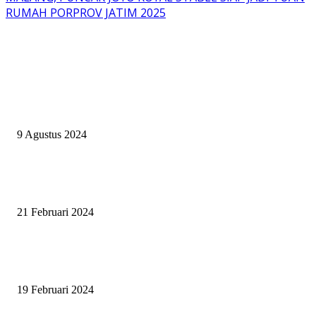
RUMAH PORPROV JATIM 2025
EVEN
ASWAYUDDHA 3 SERI PAMUNGKAS, PENENTUAN SIAPA YANG
BERHAK MENJADI RAJA, RATU, DAN SKUAD TERBAIK
9 Agustus 2024
SURABAYA JUMPING MASTER GELAR JUMPING CLINIC BERSA
PATRICK VAN DER SCHANS
21 Februari 2024
SURABAYA JUMPING MASTER 2024, MASTER PIECE PUBLIK JAT
UNTUK OLAHRAGA EQUESTRIAN INDONESIA
19 Februari 2024
BERITA POPULER