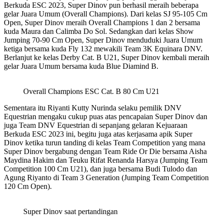
Berkuda ESC 2023, Super Dinov pun berhasil meraih beberapa
gelar Juara Umum (Overall Champions). Dari kelas SJ 95-105 Cm
Open, Super Dinov meraih Overall Champions 1 dan 2 bersama
kuda Maura dan Calimba Do Sol. Sedangkan dari kelas Show
Jumping 70-90 Cm Open, Super Dinov menduduki Juara Umum
ketiga bersama kuda Fly 132 mewakili Team 3K Equinara DNV.
Berlanjut ke kelas Derby Cat. B U21, Super Dinov kembali meraih
gelar Juara Umum bersama kuda Blue Diamind B.
Overall Champions ESC Cat. B 80 Cm U21
Sementara itu Riyanti Kutty Nurinda selaku pemilik DNV
Equestrian mengaku cukup puas atas pencapaian Super Dinov dan
juga Team DNV Equestrian di sepanjang gelaran Kejuaraan
Berkuda ESC 2023 ini, begitu juga atas kerjasama apik Super
Dinov ketika turun tanding di kelas Team Competition yang mana
Super Dinov bergabung dengan Team Ride Or Die bersama Aisha
Maydina Hakim dan Teuku Rifat Renanda Harsya (Jumping Team
Competition 100 Cm U21), dan juga bersama Budi Tulodo dan
Agung Riyanto di Team 3 Generation (Jumping Team Competition
120 Cm Open).
Super Dinov saat pertandingan