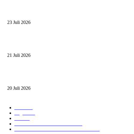
ZAID, RIDER CILIK PENUH BAKAT DAN SEMANGAT
23 Juli 2026
PERJUANGAN DUO JUNIOR ANANTYA RIDING CLUB DI JJ ALL S
2026
21 Juli 2026
ANDRY SUTOYO, STEVEN TAN, DAN PERTARUNGAN SERU TIG
ATLET JUNIOR
20 Juli 2026
POPULAR CATEGORY
Event
474
Ragam
214
Profil
28
PRESTASI ATLET BERKUDA
10
NAWASENA SUMMER SEASSON 2024
8