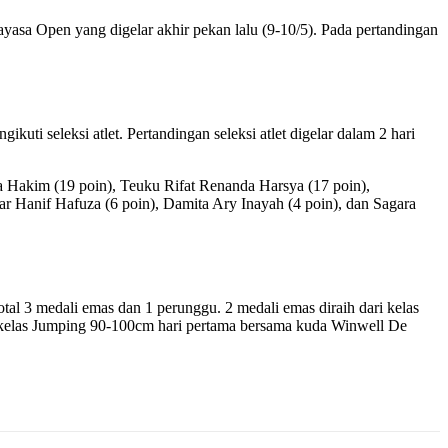
ayasa Open yang digelar akhir pekan lalu (9-10/5). Pada pertandingan
ikuti seleksi atlet. Pertandingan seleksi atlet digelar dalam 2 hari
 Hakim (19 poin), Teuku Rifat Renanda Harsya (17 poin),
r Hanif Hafuza (6 poin), Damita Ary Inayah (4 poin), dan Sagara
tal 3 medali emas dan 1 perunggu. 2 medali emas diraih dari kelas
i kelas Jumping 90-100cm hari pertama bersama kuda Winwell De