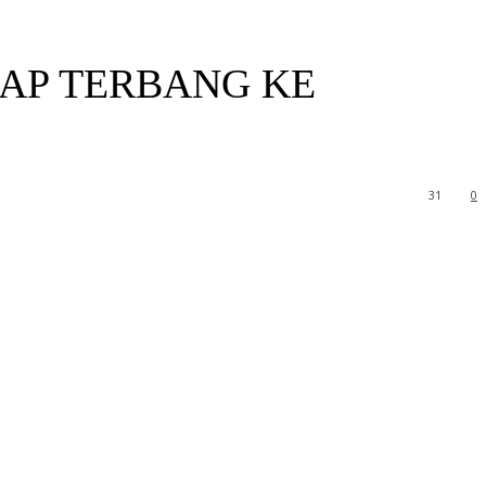
IAP TERBANG KE
31
0