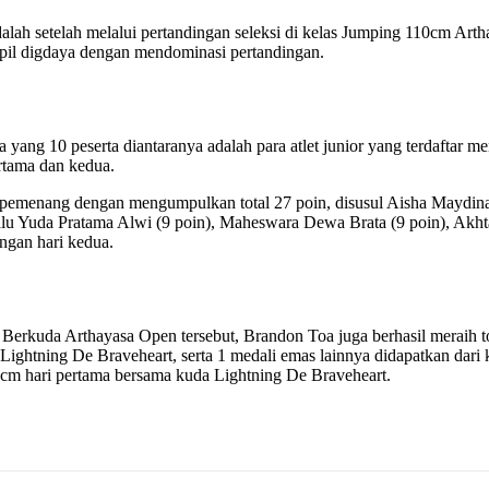
alah setelah melalui pertandingan seleksi di kelas Jumping 110cm Arth
pil digdaya dengan mendominasi pertandingan.
yang 10 peserta diantaranya adalah para atlet junior yang terdaftar meng
ertama dan kedua.
i pemenang dengan mengumpulkan total 27 poin, disusul Aisha Maydina
lu Yuda Pratama Alwi (9 poin), Maheswara Dewa Brata (9 poin), Akhta
ngan hari kedua.
 Berkuda Arthayasa Open tersebut, Brandon Toa juga berhasil meraih to
ightning De Braveheart, serta 1 medali emas lainnya didapatkan dar
0cm hari pertama bersama kuda Lightning De Braveheart.