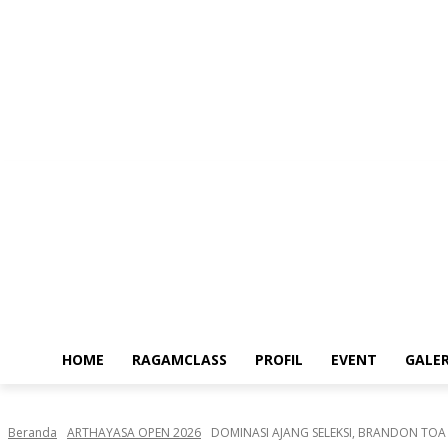
Sabtu, Agustus 8, 2026
HOME
RAGAMCLASS
PROFIL
EVENT
GALER
Beranda
ARTHAYASA OPEN 2026
DOMINASI AJANG SELEKSI, BRANDON TOA