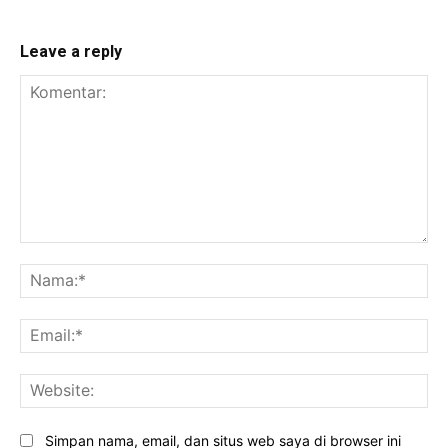
Leave a reply
Komentar:
Na
Ema
Web
Simpan nama, email, dan situs web saya di browser ini