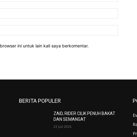
Email:*
Website:
rowser ini untuk lain kali saya berkomentar.
BERITA POPULER
P
ZAID, RIDER CILIK PENUH BAKAT
E
DAN SEMANGAT
R
I
23 Juli 2026
Pr