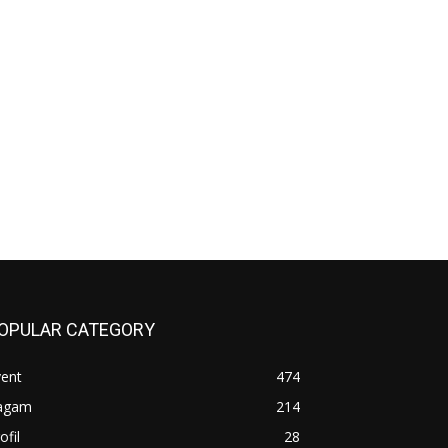
OPULAR CATEGORY
vent
474
agam
214
ofil
28