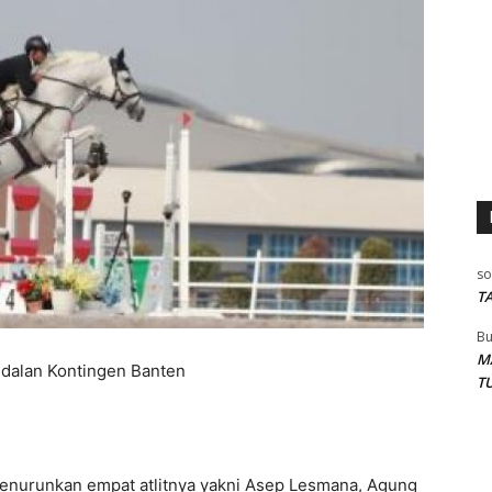
so
T
Bu
M
ndalan Kontingen Banten
T
menurunkan empat atlitnya yakni Asep Lesmana, Agung