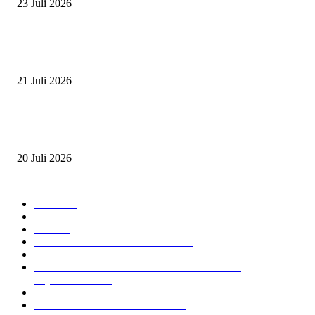
23 Juli 2026
PERJUANGAN DUO JUNIOR ANANTYA RIDING CLUB DI JJ ALL S
2026
21 Juli 2026
ANDRY SUTOYO, STEVEN TAN, DAN PERTARUNGAN SERU TIG
ATLET JUNIOR
20 Juli 2026
POPULAR CATEGORY
Event
474
Ragam
214
Profil
28
PRESTASI ATLET BERKUDA
10
NAWASENA SUMMER SEASSON 2024
8
PON XXI ACEH SUMUT 2024 BERKUDA
EQUESTRIAN
7
GIOVAS CUP 2024
6
SOROTAN ARKAV CUP 2024
6