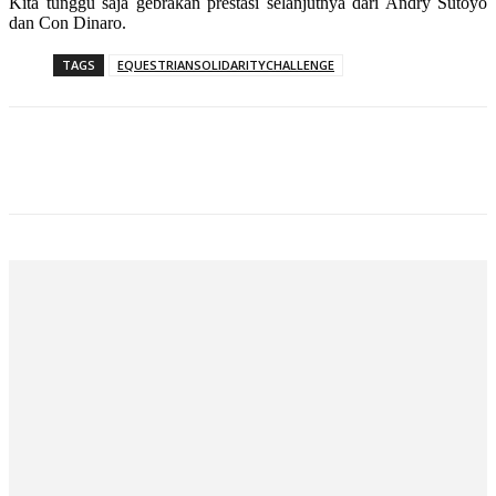
Kita tunggu saja gebrakan prestasi selanjutnya dari Andry Sutoyo
dan Con Dinaro.
TAGS
EQUESTRIANSOLIDARITYCHALLENGE