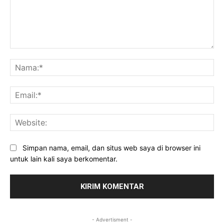
Komentar:
Na
Ema
Web
Simpan nama, email, dan situs web saya di browser ini
untuk lain kali saya berkomentar.
- Advertisment -