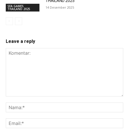
THAILAND 2025
SEA GAMES
14 Desember 2025
THAILAND 2025
Leave a reply
Komentar:
Na
Ema