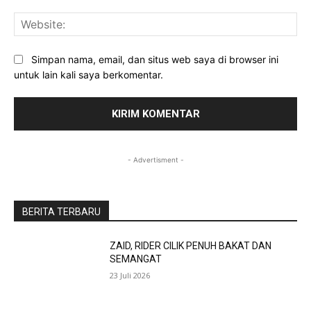
Web
Simpan nama, email, dan situs web saya di browser ini
untuk lain kali saya berkomentar.
- Advertisment -
BERITA TERBARU
ZAID, RIDER CILIK PENUH BAKAT DAN
SEMANGAT
23 Juli 2026