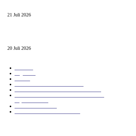
2026
21 Juli 2026
ANDRY SUTOYO, STEVEN TAN, DAN PERTARUNGAN SERU TIG
ATLET JUNIOR
20 Juli 2026
POPULAR CATEGORY
Event
474
Ragam
214
Profil
28
PRESTASI ATLET BERKUDA
10
NAWASENA SUMMER SEASSON 2024
8
PON XXI ACEH SUMUT 2024 BERKUDA
EQUESTRIAN
7
GIOVAS CUP 2024
6
SOROTAN ARKAV CUP 2024
6