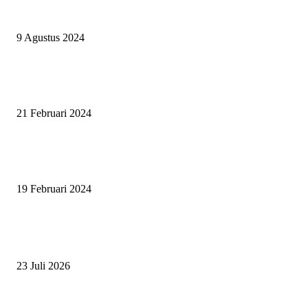
ASWAYUDDHA 3 SERI PAMUNGKAS, PENENTUAN SIAPA YANG
BERHAK MENJADI RAJA, RATU, DAN SKUAD TERBAIK
9 Agustus 2024
SURABAYA JUMPING MASTER GELAR JUMPING CLINIC BERSA
PATRICK VAN DER SCHANS
21 Februari 2024
SURABAYA JUMPING MASTER 2024, MASTER PIECE PUBLIK JAT
UNTUK OLAHRAGA EQUESTRIAN INDONESIA
19 Februari 2024
BERITA POPULER
ZAID, RIDER CILIK PENUH BAKAT DAN SEMANGAT
23 Juli 2026
PERJUANGAN DUO JUNIOR ANANTYA RIDING CLUB DI JJ ALL S