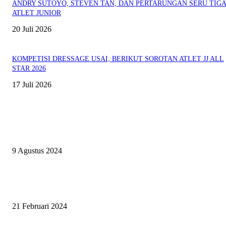
ANDRY SUTOYO, STEVEN TAN, DAN PERTARUNGAN SERU TIG
ATLET JUNIOR
20 Juli 2026
KOMPETISI DRESSAGE USAI, BERIKUT SOROTAN ATLET JJ ALL
STAR 2026
17 Juli 2026
EVEN
ASWAYUDDHA 3 SERI PAMUNGKAS, PENENTUAN SIAPA YANG
BERHAK MENJADI RAJA, RATU, DAN SKUAD TERBAIK
9 Agustus 2024
SURABAYA JUMPING MASTER GELAR JUMPING CLINIC BERSA
PATRICK VAN DER SCHANS
21 Februari 2024