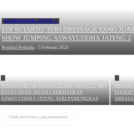
ASWAYUDDHA JATENG 2
EDI SUTARTO, JURI DRESSAGE YANG JUA
SHOW JUMPING ASWAYUDDHA JATENG 2
Redaksi Berkuda
-
5 Februari 2024
SUKSES GELAR ASWAYUDDHA JATENG 2, MPS
PANDES
EQUESTRIAN SEGERA PERSIAPKAN
EQUEST
ASWAYUDDHA JATENG SERI PAMUNGKAS
DRESSA
Tidak ada kiriman yang ditampilkan