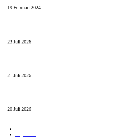
19 Februari 2024
BERITA POPULER
ZAID, RIDER CILIK PENUH BAKAT DAN SEMANGAT
23 Juli 2026
PERJUANGAN DUO JUNIOR ANANTYA RIDING CLUB DI JJ ALL S
2026
21 Juli 2026
ANDRY SUTOYO, STEVEN TAN, DAN PERTARUNGAN SERU TIG
ATLET JUNIOR
20 Juli 2026
POPULAR CATEGORY
Event
474
Ragam
214