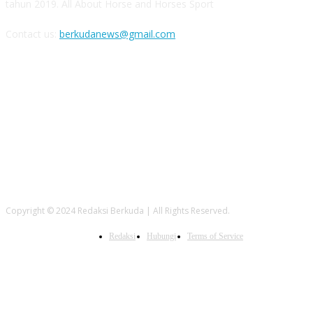
tahun 2019. All About Horse and Horses Sport
Contact us:
berkudanews@gmail.com
FOLLOW US
Copyright © 2024 Redaksi Berkuda | All Rights Reserved.
Redaksi
Hubungi
Terms of Service