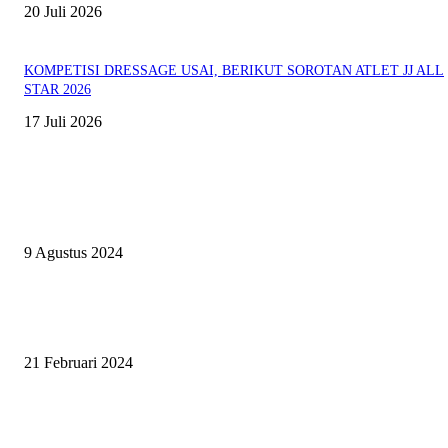
20 Juli 2026
KOMPETISI DRESSAGE USAI, BERIKUT SOROTAN ATLET JJ ALL
STAR 2026
17 Juli 2026
EVEN
ASWAYUDDHA 3 SERI PAMUNGKAS, PENENTUAN SIAPA YANG
BERHAK MENJADI RAJA, RATU, DAN SKUAD TERBAIK
9 Agustus 2024
SURABAYA JUMPING MASTER GELAR JUMPING CLINIC BERSA
PATRICK VAN DER SCHANS
21 Februari 2024
SURABAYA JUMPING MASTER 2024, MASTER PIECE PUBLIK JAT
UNTUK OLAHRAGA EQUESTRIAN INDONESIA