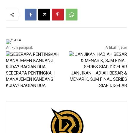
Artikulli paraprak
Artikulli tjetër
SEBERAPA PENTINGKAH
JANJIKAN HADIAH BESAR &
MANAJEMEN KANDANG
MENARIK, SJM FINAL SERIES
KUDA? BAGIAN DUA
SIAP DIGELAR