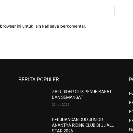
Website:
rowser ini untuk lain kali saya berkomentar.
BERITA POPULER
P
ZAID, RIDER CILIK PENUH BAKAT
E
DAN SEMANGAT
R
I
23 Juli 2026
Pr
P
PERJUANGAN DUO JUNIOR
ANANTYA RIDING CLUB DI JJ ALL
N
STAR 2026