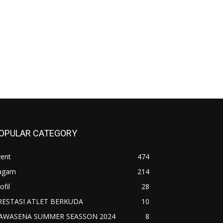
OPULAR CATEGORY
vent
474
agam
214
ofil
28
RESTASI ATLET BERKUDA
10
AWASENA SUMMER SEASSON 2024
8