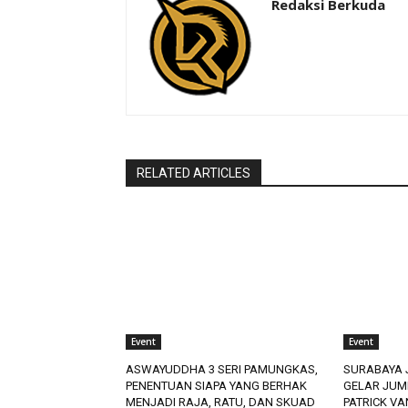
Redaksi Berkuda
RELATED ARTICLES
Event
Event
ASWAYUDDHA 3 SERI PAMUNGKAS,
SURABAYA 
PENENTUAN SIAPA YANG BERHAK
GELAR JUM
MENJADI RAJA, RATU, DAN SKUAD
PATRICK V