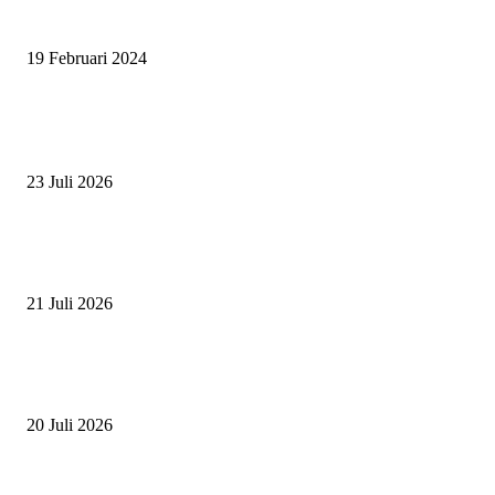
SURABAYA JUMPING MASTER 2024, MASTER PIECE PUBLIK JAT
UNTUK OLAHRAGA EQUESTRIAN INDONESIA
19 Februari 2024
BERITA POPULER
ZAID, RIDER CILIK PENUH BAKAT DAN SEMANGAT
23 Juli 2026
PERJUANGAN DUO JUNIOR ANANTYA RIDING CLUB DI JJ ALL S
2026
21 Juli 2026
ANDRY SUTOYO, STEVEN TAN, DAN PERTARUNGAN SERU TIG
ATLET JUNIOR
20 Juli 2026
POPULAR CATEGORY