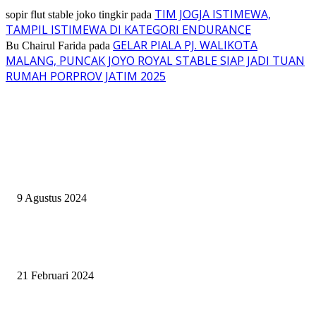
TIM JOGJA ISTIMEWA,
sopir flut stable joko tingkir
pada
TAMPIL ISTIMEWA DI KATEGORI ENDURANCE
GELAR PIALA PJ. WALIKOTA
Bu Chairul Farida
pada
MALANG, PUNCAK JOYO ROYAL STABLE SIAP JADI TUAN
RUMAH PORPROV JATIM 2025
EVEN
ASWAYUDDHA 3 SERI PAMUNGKAS, PENENTUAN SIAPA YANG
BERHAK MENJADI RAJA, RATU, DAN SKUAD TERBAIK
9 Agustus 2024
SURABAYA JUMPING MASTER GELAR JUMPING CLINIC BERSA
PATRICK VAN DER SCHANS
21 Februari 2024