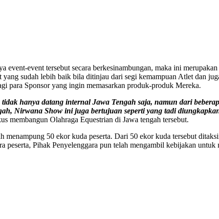
event-event tersebut secara berkesinambungan, maka ini merupakan ke
t yang sudah lebih baik bila ditinjau dari segi kemampuan Atlet dan j
 bagi para Sponsor yang ingin memasarkan produk-produk Mereka.
tidak hanya datang internal Jawa Tengah saja, namun dari beberapa
ngah, Nirwana Show ini juga bertujuan seperti yang tadi diungkap
fokus membangun Olahraga Equestrian di Jawa tengah tersebut.
h menampung 50 ekor kuda peserta. Dari 50 ekor kuda tersebut ditaksir
 peserta, Pihak Penyelenggara pun telah mengambil kebijakan untuk 