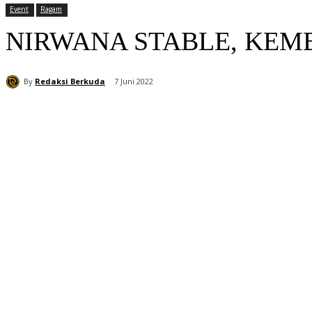
Event
Ragam
NIRWANA STABLE, KEMB
By
Redaksi Berkuda
7 Juni 2022
Bagikan