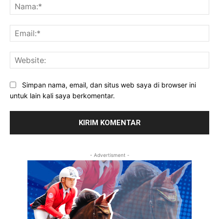
Na
Ema
Web
Simpan nama, email, dan situs web saya di browser ini
untuk lain kali saya berkomentar.
- Advertisment -