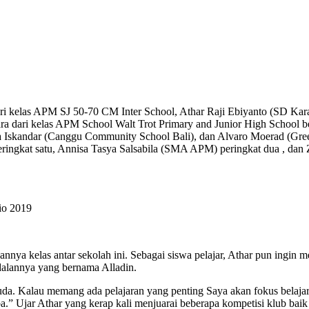
ari kelas APM SJ 50-70 CM Inter School, Athar Raji Ebiyanto (SD Karak
ari kelas APM School Walt Trot Primary and Junior High School berh
ina Iskandar (Canggu Community School Bali), dan Alvaro Moerad (Gree
kat satu, Annisa Tasya Salsabila (SMA APM) peringkat dua , dan Zik
io 2019
nnya kelas antar sekolah ini. Sebagai siswa pelajar, Athar pun ingin
dalannya yang bernama Alladin.
uda. Kalau memang ada pelajaran yang penting Saya akan fokus belaja
ba.” Ujar Athar yang kerap kali menjuarai beberapa kompetisi klub bai