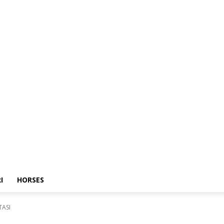
I
HORSES
TASI