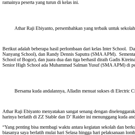
ramainya peserta yang turun di kelas ini.
Athar Raji Ebiyanto, persembahkan yang terbaik untuk sekolah
Berikut adalah beberapa hasil perlombaan dari kelas Inter School. D
Nanyang School), dan Randy Dennis Saputra (SMA APM). Sementara d
School of Bogor), dan juara dua dan tiga berhasil diraih Gadis Kire
Senior High School ada Muhammad Salman Yusuf (SMA APM) di pering
Bersama kuda andalannya, Alladin menuat sukses di Electric C
Athar Raji Ebiyanto menyatakan sangat senang dengan diselenggaraka
harinya berlatih di ZZ Stable dan D’ Raider ini menunggang kuda an
“Yang penting bisa membagi waktu antara kegiatan sekolah dan berk
biasanya saya berlatih mulai hari Selasa hingga hari pelaksanaan lom