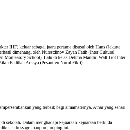
ter IHF) keluar sebagai juara pertama disusul oleh Hans (Jakarta
asil dimenangi oleh Nursstdinov Zayan Fatih (Inter Cultural
n Montessory School). Lalu di kelas Delima Mandiri Walt Trot Inter
ra Fadillah Arksya (Pesantren Nurul Fikri).
 mempersembahkan yang terbaik bagi almamaternya. Athar yang sehari-
r di sekolah. Dalam menghadapi kejuaraan-kejuaraan berkuda
k dikelas dressage maupun jumping ini.