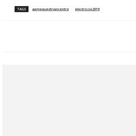
TAGS
apmequestriancentre
electriccio2019
Bagikan