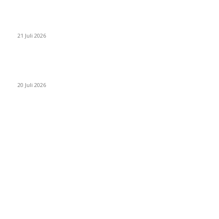
PERJUANGAN DUO JUNIOR ANANTYA RIDING CLUB DI JJ ALL
STAR 2026
21 Juli 2026
ANDRY SUTOYO, STEVEN TAN, DAN PERTARUNGAN SERU
TIGA ATLET JUNIOR
20 Juli 2026
POPULAR CATEGORY
Event
474
Ragam
214
Profil
28
PRESTASI ATLET BERKUDA
10
NAWASENA SUMMER SEASSON 2024
8
PON XXI ACEH SUMUT 2024 BERKUDA EQUESTRIAN
7
GIOVAS CUP 2024
6