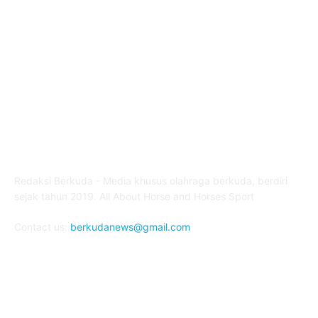
SOROTAN ARKAV CUP 2024
6
ABOUT US
Redaksi Berkuda - Media khusus olahraga berkuda, berdiri
sejak tahun 2019. All About Horse and Horses Sport
Contact us:
berkudanews@gmail.com
FOLLOW US