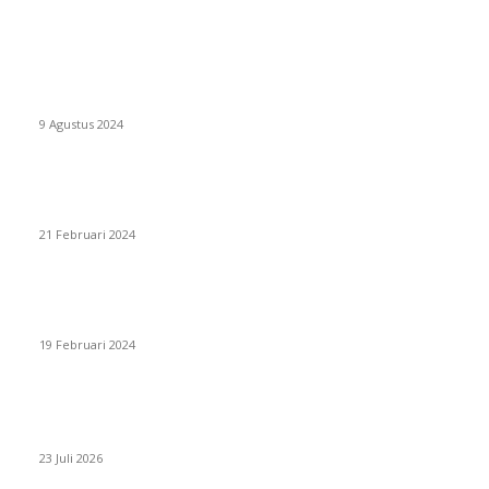
EVEN
ASWAYUDDHA 3 SERI PAMUNGKAS, PENENTUAN SIAPA YANG
BERHAK MENJADI RAJA, RATU, DAN SKUAD TERBAIK
9 Agustus 2024
SURABAYA JUMPING MASTER GELAR JUMPING CLINIC
BERSAMA PATRICK VAN DER SCHANS
21 Februari 2024
SURABAYA JUMPING MASTER 2024, MASTER PIECE PUBLIK
JATIM UNTUK OLAHRAGA EQUESTRIAN INDONESIA
19 Februari 2024
BERITA POPULER
ZAID, RIDER CILIK PENUH BAKAT DAN SEMANGAT
23 Juli 2026