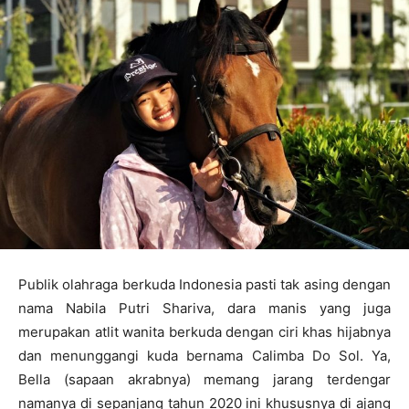
Publik olahraga berkuda Indonesia pasti tak asing dengan
nama Nabila Putri Shariva, dara manis yang juga
merupakan atlit wanita berkuda dengan ciri khas hijabnya
dan menunggangi kuda bernama Calimba Do Sol. Ya,
Bella (sapaan akrabnya) memang jarang terdengar
namanya di sepanjang tahun 2020 ini khususnya di ajang