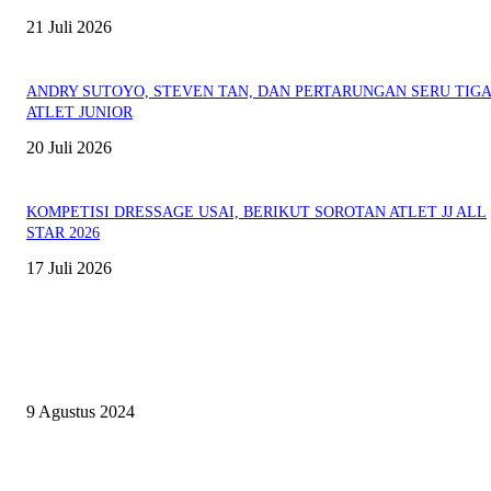
21 Juli 2026
ANDRY SUTOYO, STEVEN TAN, DAN PERTARUNGAN SERU TIG
ATLET JUNIOR
20 Juli 2026
KOMPETISI DRESSAGE USAI, BERIKUT SOROTAN ATLET JJ ALL
STAR 2026
17 Juli 2026
EVEN
ASWAYUDDHA 3 SERI PAMUNGKAS, PENENTUAN SIAPA YANG
BERHAK MENJADI RAJA, RATU, DAN SKUAD TERBAIK
9 Agustus 2024
SURABAYA JUMPING MASTER GELAR JUMPING CLINIC BERSA