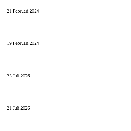
PATRICK VAN DER SCHANS
21 Februari 2024
SURABAYA JUMPING MASTER 2024, MASTER PIECE PUBLIK JAT
UNTUK OLAHRAGA EQUESTRIAN INDONESIA
19 Februari 2024
BERITA POPULER
ZAID, RIDER CILIK PENUH BAKAT DAN SEMANGAT
23 Juli 2026
PERJUANGAN DUO JUNIOR ANANTYA RIDING CLUB DI JJ ALL S
2026
21 Juli 2026
ANDRY SUTOYO, STEVEN TAN, DAN PERTARUNGAN SERU TIG
ATLET JUNIOR