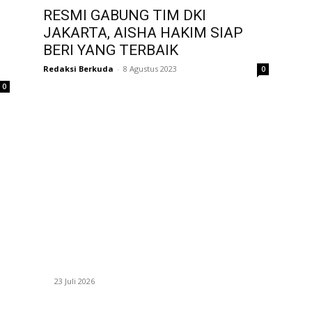
RESMI GABUNG TIM DKI
JAKARTA, AISHA HAKIM SIAP
BERI YANG TERBAIK
Redaksi Berkuda
-
8 Agustus 2023
0
0
BERITA POPULER
P
ZAID, RIDER CILIK PENUH BAKAT DAN
E
SEMANGAT
R
23 Juli 2026
Pr