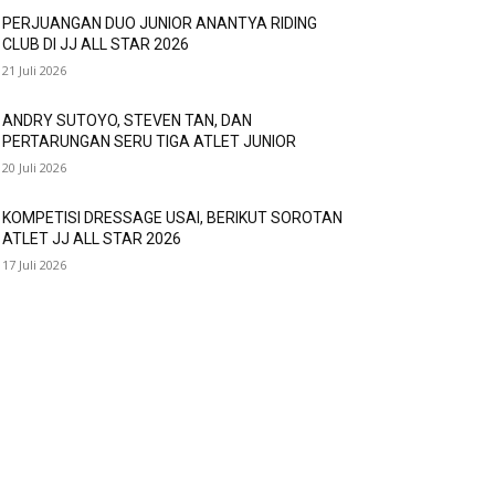
PERJUANGAN DUO JUNIOR ANANTYA RIDING
CLUB DI JJ ALL STAR 2026
21 Juli 2026
ANDRY SUTOYO, STEVEN TAN, DAN
PERTARUNGAN SERU TIGA ATLET JUNIOR
20 Juli 2026
KOMPETISI DRESSAGE USAI, BERIKUT SOROTAN
ATLET JJ ALL STAR 2026
17 Juli 2026
OPULAR CATEGORY
vent
474
agam
214
ofil
28