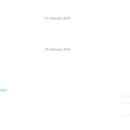
SURABAYA JUMPING MASTER GELAR JUMPI
CLINIC BERSAMA PATRICK VAN DER SCHANS
21 Februari 2024
SURABAYA JUMPING MASTER 2024, MASTER
PIECE PUBLIK JATIM UNTUK OLAHRAGA
EQUESTRIAN INDONESIA
19 Februari 2024
AB
Reda
tahu
Cont