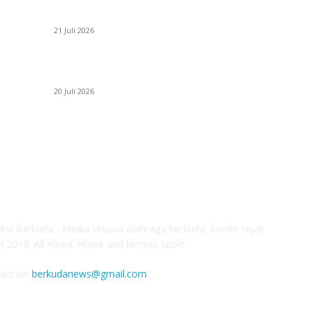
PERJUANGAN DUO JUNIOR ANANTYA RIDING
P
NG
CLUB DI JJ ALL STAR 2026
N
21 Juli 2026
P
ANDRY SUTOYO, STEVEN TAN, DAN
E
PERTARUNGAN SERU TIGA ATLET JUNIOR
G
20 Juli 2026
S
OUT US
F
ksi Berkuda - Media khusus olahraga berkuda, berdiri sejak
n 2019. All About Horse and Horses Sport
act us:
berkudanews@gmail.com