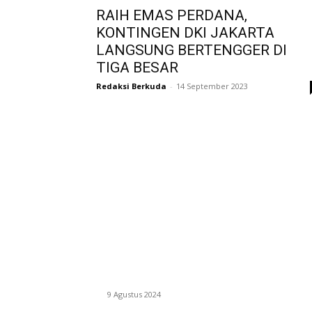
RAIH EMAS PERDANA,
KONTINGEN DKI JAKARTA
LANGSUNG BERTENGGER DI
TIGA BESAR
Redaksi Berkuda
-
14 September 2023
EVEN
ASWAYUDDHA 3 SERI PAMUNGKAS,
PENENTUAN SIAPA YANG BERHAK MENJADI
RAJA, RATU, DAN SKUAD TERBAIK
9 Agustus 2024