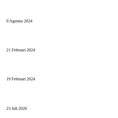
ASWAYUDDHA 3 SERI PAMUNGKAS, PENENTUAN SIAPA YANG
BERHAK MENJADI RAJA, RATU, DAN SKUAD TERBAIK
9 Agustus 2024
SURABAYA JUMPING MASTER GELAR JUMPING CLINIC BERSA
PATRICK VAN DER SCHANS
21 Februari 2024
SURABAYA JUMPING MASTER 2024, MASTER PIECE PUBLIK JAT
UNTUK OLAHRAGA EQUESTRIAN INDONESIA
19 Februari 2024
BERITA POPULER
ZAID, RIDER CILIK PENUH BAKAT DAN SEMANGAT
23 Juli 2026