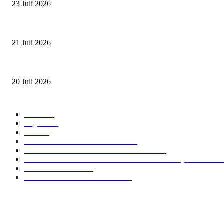
23 Juli 2026
PERJUANGAN DUO JUNIOR ANANTYA RIDING CLUB DI JJ ALL ST
21 Juli 2026
ANDRY SUTOYO, STEVEN TAN, DAN PERTARUNGAN SERU TIGA
20 Juli 2026
POPULAR CATEGORY
Event
474
Ragam
214
Profil
28
PRESTASI ATLET BERKUDA
10
NAWASENA SUMMER SEASSON 2024
8
PON XXI ACEH SUMUT 2024 BERKUDA EQUESTRIA
GIOVAS CUP 2024
6
SOROTAN ARKAV CUP 2024
6