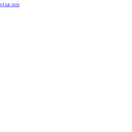
STAR 2026
ERHAK MENJADI RAJA, RATU, DAN SKUAD TERBAIK
A PATRICK VAN DER SCHANS
ATIM UNTUK OLAHRAGA EQUESTRIAN INDONESIA