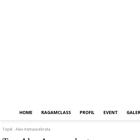
Sabtu, Agustus 8, 2026
HOME
RAGAMCLASS
PROFIL
EVENT
GALER
Topik
Alex Asmasoebrata