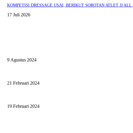
KOMPETISI DRESSAGE USAI, BERIKUT SOROTAN ATLET JJ ALL 
17 Juli 2026
EVEN
ASWAYUDDHA 3 SERI PAMUNGKAS, PENENTUAN SIAPA YANG B
9 Agustus 2024
SURABAYA JUMPING MASTER GELAR JUMPING CLINIC BERSAM
21 Februari 2024
SURABAYA JUMPING MASTER 2024, MASTER PIECE PUBLIK J
19 Februari 2024
BERITA POPULER
ZAID, RIDER CILIK PENUH BAKAT DAN SEMANGAT