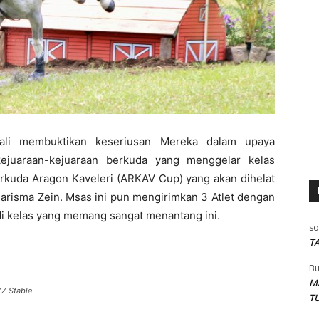
ali membuktikan keseriusan Mereka dalam upaya
kejuaraan-kejuaraan berkuda yang menggelar kelas
erkuda Aragon Kaveleri (ARKAV Cup) yang akan dihelat
Kharisma Zein. Msas ini pun mengirimkan 3 Atlet dengan
di kelas yang memang sangat menantang ini.
so
T
Bu
M
Z Stable
T