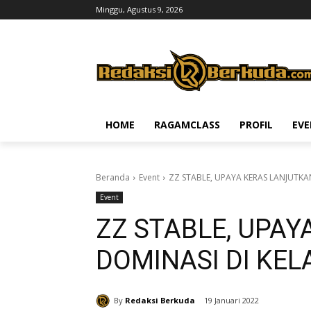
Minggu, Agustus 9, 2026
HOME
RAGAMCLASS
PROFIL
EV
Beranda
Event
ZZ STABLE, UPAYA KERAS LANJUTKA
Event
ZZ STABLE, UPA
DOMINASI DI KEL
By
Redaksi Berkuda
19 Januari 2022