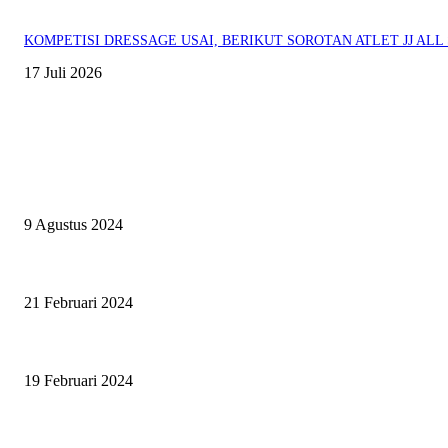
KOMPETISI DRESSAGE USAI, BERIKUT SOROTAN ATLET JJ ALL 
17 Juli 2026
EVEN
ASWAYUDDHA 3 SERI PAMUNGKAS, PENENTUAN SIAPA YANG B
9 Agustus 2024
SURABAYA JUMPING MASTER GELAR JUMPING CLINIC BERSAM
21 Februari 2024
SURABAYA JUMPING MASTER 2024, MASTER PIECE PUBLIK J
19 Februari 2024
BERITA POPULER
ZAID, RIDER CILIK PENUH BAKAT DAN SEMANGAT