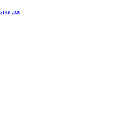
STAR 2026
ERHAK MENJADI RAJA, RATU, DAN SKUAD TERBAIK
A PATRICK VAN DER SCHANS
ATIM UNTUK OLAHRAGA EQUESTRIAN INDONESIA