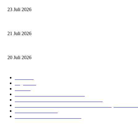
23 Juli 2026
PERJUANGAN DUO JUNIOR ANANTYA RIDING CLUB DI JJ ALL ST
21 Juli 2026
ANDRY SUTOYO, STEVEN TAN, DAN PERTARUNGAN SERU TIGA
20 Juli 2026
POPULAR CATEGORY
Event
474
Ragam
214
Profil
28
PRESTASI ATLET BERKUDA
10
NAWASENA SUMMER SEASSON 2024
8
PON XXI ACEH SUMUT 2024 BERKUDA EQUESTRIA
GIOVAS CUP 2024
6
SOROTAN ARKAV CUP 2024
6