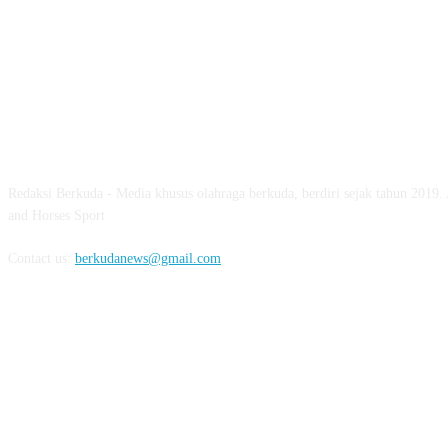
ABOUT US
Redaksi Berkuda - Media khusus olahraga berkuda, berdiri sejak tahun 2019.
and Horses Sport
Contact us:
berkudanews@gmail.com
FOLLOW US