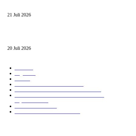
2026
21 Juli 2026
ANDRY SUTOYO, STEVEN TAN, DAN PERTARUNGAN SERU TIG
ATLET JUNIOR
20 Juli 2026
POPULAR CATEGORY
Event
474
Ragam
214
Profil
28
PRESTASI ATLET BERKUDA
10
NAWASENA SUMMER SEASSON 2024
8
PON XXI ACEH SUMUT 2024 BERKUDA
EQUESTRIAN
7
GIOVAS CUP 2024
6
SOROTAN ARKAV CUP 2024
6