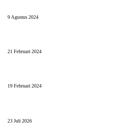
ASWAYUDDHA 3 SERI PAMUNGKAS, PENENTUAN SIAPA YANG
BERHAK MENJADI RAJA, RATU, DAN SKUAD TERBAIK
9 Agustus 2024
SURABAYA JUMPING MASTER GELAR JUMPING CLINIC BERSA
PATRICK VAN DER SCHANS
21 Februari 2024
SURABAYA JUMPING MASTER 2024, MASTER PIECE PUBLIK JAT
UNTUK OLAHRAGA EQUESTRIAN INDONESIA
19 Februari 2024
BERITA POPULER
ZAID, RIDER CILIK PENUH BAKAT DAN SEMANGAT
23 Juli 2026
PERJUANGAN DUO JUNIOR ANANTYA RIDING CLUB DI JJ ALL S