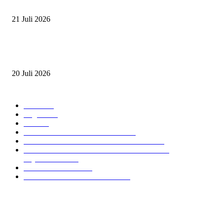
2026
21 Juli 2026
ANDRY SUTOYO, STEVEN TAN, DAN PERTARUNGAN SERU TIG
ATLET JUNIOR
20 Juli 2026
POPULAR CATEGORY
Event
474
Ragam
214
Profil
28
PRESTASI ATLET BERKUDA
10
NAWASENA SUMMER SEASSON 2024
8
PON XXI ACEH SUMUT 2024 BERKUDA
EQUESTRIAN
7
GIOVAS CUP 2024
6
SOROTAN ARKAV CUP 2024
6