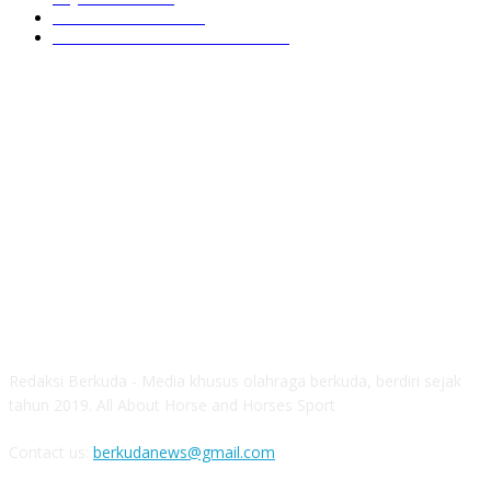
GIOVAS CUP 2024
6
SOROTAN ARKAV CUP 2024
6
ABOUT US
Redaksi Berkuda - Media khusus olahraga berkuda, berdiri sejak
tahun 2019. All About Horse and Horses Sport
Contact us:
berkudanews@gmail.com