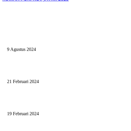
EVEN
ASWAYUDDHA 3 SERI PAMUNGKAS, PENENTUAN SIAPA YANG
BERHAK MENJADI RAJA, RATU, DAN SKUAD TERBAIK
9 Agustus 2024
SURABAYA JUMPING MASTER GELAR JUMPING CLINIC BERSA
PATRICK VAN DER SCHANS
21 Februari 2024
SURABAYA JUMPING MASTER 2024, MASTER PIECE PUBLIK JAT
UNTUK OLAHRAGA EQUESTRIAN INDONESIA
19 Februari 2024
BERITA POPULER