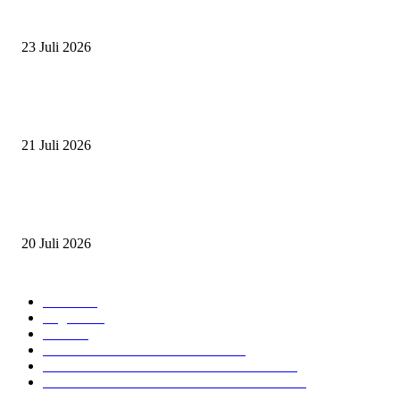
ZAID, RIDER CILIK PENUH BAKAT DAN SEMANGAT
23 Juli 2026
PERJUANGAN DUO JUNIOR ANANTYA RIDING CLUB DI JJ ALL S
2026
21 Juli 2026
ANDRY SUTOYO, STEVEN TAN, DAN PERTARUNGAN SERU TIG
ATLET JUNIOR
20 Juli 2026
POPULAR CATEGORY
Event
474
Ragam
214
Profil
28
PRESTASI ATLET BERKUDA
10
NAWASENA SUMMER SEASSON 2024
8
PON XXI ACEH SUMUT 2024 BERKUDA
EQUESTRIAN
7