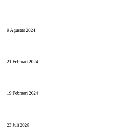
ASWAYUDDHA 3 SERI PAMUNGKAS, PENENTUAN SIAPA YANG
BERHAK MENJADI RAJA, RATU, DAN SKUAD TERBAIK
9 Agustus 2024
SURABAYA JUMPING MASTER GELAR JUMPING CLINIC BERSA
PATRICK VAN DER SCHANS
21 Februari 2024
SURABAYA JUMPING MASTER 2024, MASTER PIECE PUBLIK JAT
UNTUK OLAHRAGA EQUESTRIAN INDONESIA
19 Februari 2024
BERITA POPULER
ZAID, RIDER CILIK PENUH BAKAT DAN SEMANGAT
23 Juli 2026