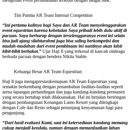
mengemas event persahabatan tersebut dengan sangat baik.
Tim Panitia AR Team Internal Competition
“Ini pertama kalinya bagi Saya dan AR Team menyelenggarakan
event equestrian karena kebetulan Saya pribadi lebih dulu aktif di
pacuan. Saya berharap dengan terselenggaranya event ini selain
bisa jadi ajang silahturahmi juga bisa saling berkompetisi dan
mudah-mudahan dari event pembinaan ini nantinya akan lahir
bibit-bibit berbakat.”
Ujar Haji Il yang terkenal di kancah olahraga
berkuda pacuan dengan bendera Nikita Stable.
Keluarga Besar AR Team Equestrian
Haji Il juga mengapresiasikemajuan AR Team Equestrian yang
semakin berkembang dengan penambahan fasilitas-fasilitas seperti
arena lapangan pertandingan dan juga kandang-kandang permanen
yang secara bertahap telah dilaksanakan. Hal ini berjalan beriringan
dengan pembangunan Kenangan Lamo Resort yang dilengkapi
dengan Cafe dan Resto sebagai penunjang kenyamanan bagi para
pengunjung.
“Dari hasil evaluasi Kami, saat ini ketersediaan kandang memang
cukup menjadi kendala, namun dengan memanfaatkan lahan