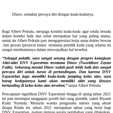
Dinov, semakin percaya diri dengan kuda-kudanya.
Bagi Albert Pelealu, menjaga kondisi kuda-kuda agar selalu berada
dalam kondisi baik dan sehat merupakan hal yang paling utama,
untuk itu Albert Pelealu pun mengapresiasi kerja sama dokter hewan
dan groom (perawat kuda) terutama pemilik kuda yang selama ini
sangat membantunya dalam mewujudkan hal tersebut.
“Sebagai pelatih, saya sangat senang dengan progres kemajuan
Atlet-atlet DNV Equestrian terutama Dinov (Nusrtdinov Zayan
Fatih). Sekarang mental Dinov sudah jauh lebih baik dan sangat
percaya diri untuk turun di pertandingan. Dan karena DNV
Equestrian juga memiliki kuda-kuda jumping kelas atas, saya
harap kedepannya kami akan memiliki atlet yang khusus
bertanding di kelas-kelas atas tersebut,”
lanjut Albert Pelealu.
Pencapaian signifikan DNV Equestrian hingga di ujung tahun 2021
ini pun mendapat tanggapan positif dari sang pemilik, yakni Riyanti
Kutty Nurinda. Menurut wanita pengusaha sukses yang akrab
disapa Rinda ini, tahun 2021 merupakan tahun yang berat bagi
DNV Equestrian, namun dengan segala perubahan yang dilakukan,