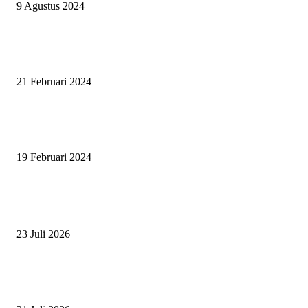
9 Agustus 2024
SURABAYA JUMPING MASTER GELAR JUMPING CLINIC BERSA
PATRICK VAN DER SCHANS
21 Februari 2024
SURABAYA JUMPING MASTER 2024, MASTER PIECE PUBLIK JAT
UNTUK OLAHRAGA EQUESTRIAN INDONESIA
19 Februari 2024
BERITA POPULER
ZAID, RIDER CILIK PENUH BAKAT DAN SEMANGAT
23 Juli 2026
PERJUANGAN DUO JUNIOR ANANTYA RIDING CLUB DI JJ ALL S
2026