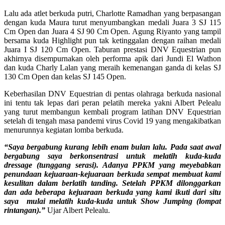
Lalu ada atlet berkuda putri, Charlotte Ramadhan yang berpasangan
dengan kuda Maura turut menyumbangkan medali Juara 3 SJ 115
Cm Open dan Juara 4 SJ 90 Cm Open. Agung Riyanto yang tampil
bersama kuda Highlight pun tak ketinggalan dengan raihan medali
Juara I SJ 120 Cm Open. Taburan prestasi DNV Equestrian pun
akhirnya disempurnakan oleh performa apik dari Jundi El Wathon
dan kuda Charly Lalan yang meraih kemenangan ganda di kelas SJ
130 Cm Open dan kelas SJ 145 Open.
Keberhasilan DNV Equestrian di pentas olahraga berkuda nasional
ini tentu tak lepas dari peran pelatih mereka yakni Albert Pelealu
yang turut membangun kembali program latihan DNV Equestrian
setelah di tengah masa pandemi virus Covid 19 yang mengakibatkan
menurunnya kegiatan lomba berkuda.
“Saya bergabung kurang lebih enam bulan lalu. Pada saat awal
bergabung saya berkonsentrasi untuk melatih kuda-kuda
dressage (tunggang serasi). Adanya PPKM yang meyebabkan
penundaan kejuaraan-kejuaraan berkuda sempat membuat kami
kesulitan dalam berlatih tanding. Setelah PPKM dilonggarkan
dan ada beberapa kejuaraan berkuda yang kami ikuti dari situ
saya mulai melatih kuda-kuda untuk Show Jumping (lompat
rintangan).”
Ujar Albert Pelealu.