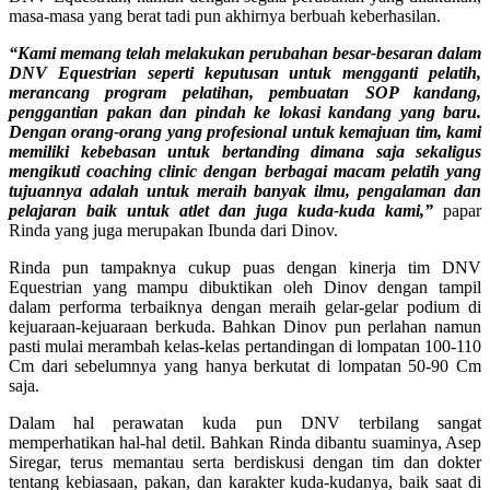
masa-masa yang berat tadi pun akhirnya berbuah keberhasilan.
“Kami memang telah melakukan perubahan besar-besaran dalam
DNV Equestrian seperti keputusan untuk mengganti pelatih,
merancang program pelatihan, pembuatan SOP kandang,
penggantian pakan dan pindah ke lokasi kandang yang baru.
Dengan orang-orang yang profesional untuk kemajuan tim, kami
memiliki kebebasan untuk bertanding dimana saja sekaligus
mengikuti coaching clinic dengan berbagai macam pelatih yang
tujuannya adalah untuk meraih banyak ilmu, pengalaman dan
pelajaran baik untuk atlet dan juga kuda-kuda kami,”
papar
Rinda yang juga merupakan Ibunda dari Dinov.
Rinda pun tampaknya cukup puas dengan kinerja tim DNV
Equestrian yang mampu dibuktikan oleh Dinov dengan tampil
dalam performa terbaiknya dengan meraih gelar-gelar podium di
kejuaraan-kejuaraan berkuda. Bahkan Dinov pun perlahan namun
pasti mulai merambah kelas-kelas pertandingan di lompatan 100-110
Cm dari sebelumnya yang hanya berkutat di lompatan 50-90 Cm
saja.
Dalam hal perawatan kuda pun DNV terbilang sangat
memperhatikan hal-hal detil. Bahkan Rinda dibantu suaminya, Asep
Siregar, terus memantau serta berdiskusi dengan tim dan dokter
tentang kebiasaan, pakan, dan karakter kuda-kudanya, baik saat di