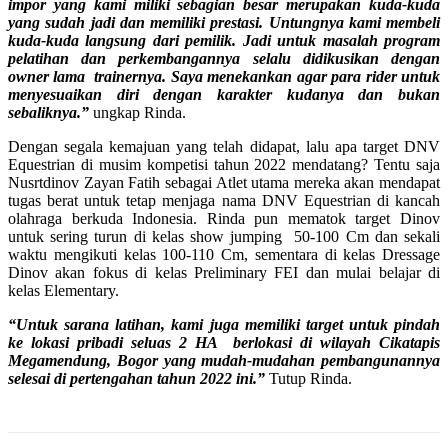
impor yang kami miliki sebagian besar merupakan kuda-kuda
yang sudah jadi dan memiliki prestasi. Untungnya kami membeli
kuda-kuda langsung dari pemilik. Jadi untuk masalah program
pelatihan dan perkembangannya selalu didikusikan dengan
owner lama trainernya. Saya menekankan agar para rider untuk
menyesuaikan diri dengan karakter kudanya dan bukan
sebaliknya.”
ungkap Rinda.
Dengan segala kemajuan yang telah didapat, lalu apa target DNV
Equestrian di musim kompetisi tahun 2022 mendatang? Tentu saja
Nusrtdinov Zayan Fatih sebagai Atlet utama mereka akan mendapat
tugas berat untuk tetap menjaga nama DNV Equestrian di kancah
olahraga berkuda Indonesia. Rinda pun mematok target Dinov
untuk sering turun di kelas show jumping 50-100 Cm dan sekali
waktu mengikuti kelas 100-110 Cm, sementara di kelas Dressage
Dinov akan fokus di kelas Preliminary FEI dan mulai belajar di
kelas Elementary.
“Untuk sarana latihan, kami juga memiliki target untuk pindah
ke lokasi pribadi seluas 2 HA berlokasi di wilayah Cikatapis
Megamendung, Bogor yang mudah-mudahan pembangunannya
selesai di pertengahan tahun 2022 ini.”
Tutup Rinda.