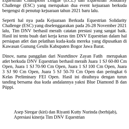
Equestrian Champions League (ECL) dan Equestrian Solidarity
Challenge (ESC) yang merupakan dua event kejuaraan berkuda
bergengsi di penutup kejuaraan tahun 2021 baru lalu.
Seperti hal nya pada Kejuaraan Berkuda Equestrian Solidarity
Challenge (ESC) yang diselenggarakan pada 26-28 November 2021
lalu, Tim DNV berhasil meraih catatan prestasi yang sangat baik.
Hasil ini tentu buah dari kerja keras tim DNV Equestrian dalam hal
persiapan atlet dan pelatihan kuda-kuda mereka yang dipusatkan di
Kawasan Gunung Geulis Kabupaten Bogor Jawa Barat.
Dinov, nama panggilan dari Nusrtdinov Zayan Fatih merupakan
atlet berkuda DNV Equestrian berhasil meraih Juara 1 SJ 60-80 Cm
Open, Juara 1 SJ 70-90 Cm Open, Juara 1 SJ 100 Cm Open, Juara
3 SJ 90 Cm Open, Juara 5 SJ 50-70 Cm Open dan peringkat 6
Kelas Preliminary FEI Open. Hasil ini diraihnya dengan turun
tanding bersama dua kuda andalannya yakni Blue Diamond B dan
Püppi.
Asep Siregar (kiri) dan Riyanti Kutty Nurinda (berhijab),
Apresiasi kinerja Tim DNV Equestrian