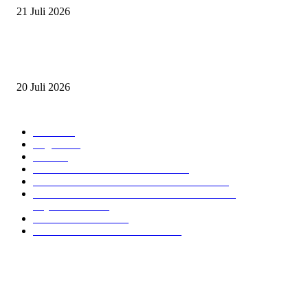
21 Juli 2026
ANDRY SUTOYO, STEVEN TAN, DAN PERTARUNGAN SERU TIG
ATLET JUNIOR
20 Juli 2026
POPULAR CATEGORY
Event
474
Ragam
214
Profil
28
PRESTASI ATLET BERKUDA
10
NAWASENA SUMMER SEASSON 2024
8
PON XXI ACEH SUMUT 2024 BERKUDA
EQUESTRIAN
7
GIOVAS CUP 2024
6
SOROTAN ARKAV CUP 2024
6