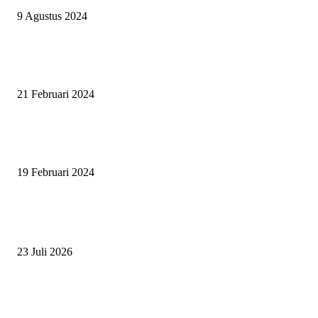
9 Agustus 2024
SURABAYA JUMPING MASTER GELAR JUMPING CLINIC BERSA
PATRICK VAN DER SCHANS
21 Februari 2024
SURABAYA JUMPING MASTER 2024, MASTER PIECE PUBLIK JAT
UNTUK OLAHRAGA EQUESTRIAN INDONESIA
19 Februari 2024
BERITA POPULER
ZAID, RIDER CILIK PENUH BAKAT DAN SEMANGAT
23 Juli 2026
PERJUANGAN DUO JUNIOR ANANTYA RIDING CLUB DI JJ ALL S
2026