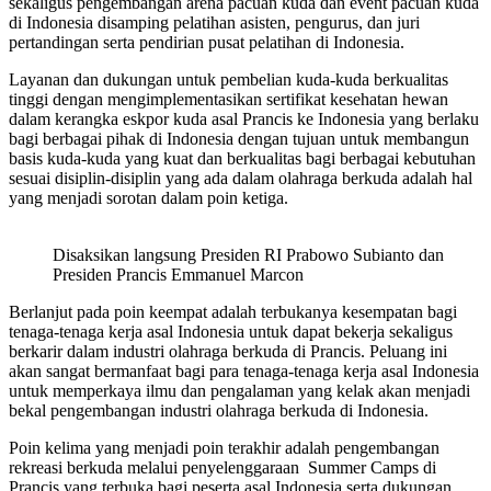
sekaligus pengembangan arena pacuan kuda dan event pacuan kuda
di Indonesia disamping pelatihan asisten, pengurus, dan juri
pertandingan serta pendirian pusat pelatihan di Indonesia.
Layanan dan dukungan untuk pembelian kuda-kuda berkualitas
tinggi dengan mengimplementasikan sertifikat kesehatan hewan
dalam kerangka eskpor kuda asal Prancis ke Indonesia yang berlaku
bagi berbagai pihak di Indonesia dengan tujuan untuk membangun
basis kuda-kuda yang kuat dan berkualitas bagi berbagai kebutuhan
sesuai disiplin-disiplin yang ada dalam olahraga berkuda adalah hal
yang menjadi sorotan dalam poin ketiga.
Disaksikan langsung Presiden RI Prabowo Subianto dan
Presiden Prancis Emmanuel Marcon
Berlanjut pada poin keempat adalah terbukanya kesempatan bagi
tenaga-tenaga kerja asal Indonesia untuk dapat bekerja sekaligus
berkarir dalam industri olahraga berkuda di Prancis. Peluang ini
akan sangat bermanfaat bagi para tenaga-tenaga kerja asal Indonesia
untuk memperkaya ilmu dan pengalaman yang kelak akan menjadi
bekal pengembangan industri olahraga berkuda di Indonesia.
Poin kelima yang menjadi poin terakhir adalah pengembangan
rekreasi berkuda melalui penyelenggaraan Summer Camps di
Prancis yang terbuka bagi peserta asal Indonesia serta dukungan