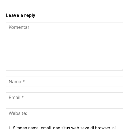
Leave a reply
Komentar:
Na
Ema
Web
Simpan nama, email, dan situs web saya di browser ini