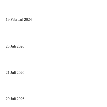
SURABAYA JUMPING MASTER 2024, MASTER PIECE PUBLIK JAT
UNTUK OLAHRAGA EQUESTRIAN INDONESIA
19 Februari 2024
BERITA POPULER
ZAID, RIDER CILIK PENUH BAKAT DAN SEMANGAT
23 Juli 2026
PERJUANGAN DUO JUNIOR ANANTYA RIDING CLUB DI JJ ALL S
2026
21 Juli 2026
ANDRY SUTOYO, STEVEN TAN, DAN PERTARUNGAN SERU TIG
ATLET JUNIOR
20 Juli 2026
POPULAR CATEGORY