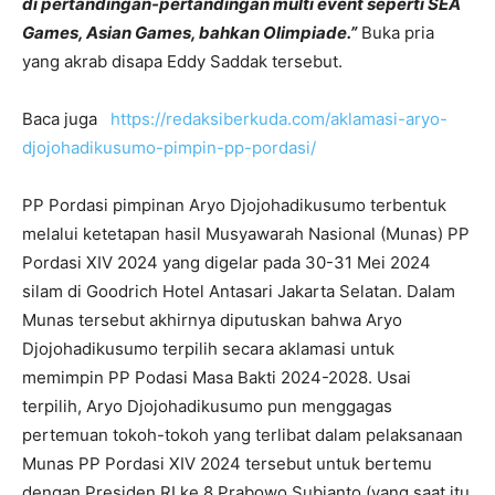
di pertandingan-pertandingan multi event seperti SEA
Games, Asian Games, bahkan Olimpiade.”
Buka pria
yang akrab disapa Eddy Saddak tersebut.
Baca juga
https://redaksiberkuda.com/aklamasi-aryo-
djojohadikusumo-pimpin-pp-pordasi/
PP Pordasi pimpinan Aryo Djojohadikusumo terbentuk
melalui ketetapan hasil Musyawarah Nasional (Munas) PP
Pordasi XIV 2024 yang digelar pada 30-31 Mei 2024
silam di Goodrich Hotel Antasari Jakarta Selatan. Dalam
Munas tersebut akhirnya diputuskan bahwa Aryo
Djojohadikusumo terpilih secara aklamasi untuk
memimpin PP Podasi Masa Bakti 2024-2028. Usai
terpilih, Aryo Djojohadikusumo pun menggagas
pertemuan tokoh-tokoh yang terlibat dalam pelaksanaan
Munas PP Pordasi XIV 2024 tersebut untuk bertemu
dengan Presiden RI ke 8 Prabowo Subianto (yang saat itu