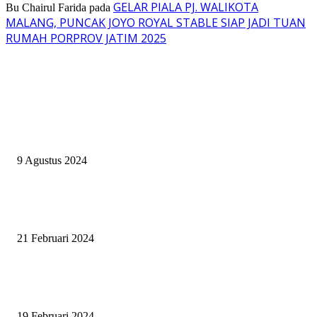
GELAR PIALA PJ. WALIKOTA
Bu Chairul Farida
pada
MALANG, PUNCAK JOYO ROYAL STABLE SIAP JADI TUAN
RUMAH PORPROV JATIM 2025
EVEN
ASWAYUDDHA 3 SERI PAMUNGKAS, PENENTUAN SIAPA YANG
BERHAK MENJADI RAJA, RATU, DAN SKUAD TERBAIK
9 Agustus 2024
SURABAYA JUMPING MASTER GELAR JUMPING CLINIC BERSA
PATRICK VAN DER SCHANS
21 Februari 2024
SURABAYA JUMPING MASTER 2024, MASTER PIECE PUBLIK JAT
UNTUK OLAHRAGA EQUESTRIAN INDONESIA
19 Februari 2024