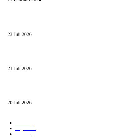
BERITA POPULER
ZAID, RIDER CILIK PENUH BAKAT DAN SEMANGAT
23 Juli 2026
PERJUANGAN DUO JUNIOR ANANTYA RIDING CLUB DI JJ ALL S
2026
21 Juli 2026
ANDRY SUTOYO, STEVEN TAN, DAN PERTARUNGAN SERU TIG
ATLET JUNIOR
20 Juli 2026
POPULAR CATEGORY
Event
474
Ragam
214
Profil
28