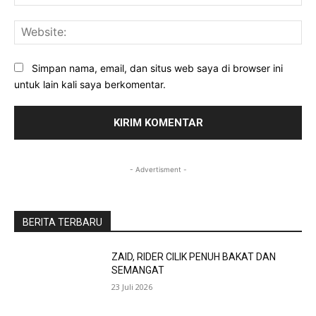
Web
Simpan nama, email, dan situs web saya di browser ini
untuk lain kali saya berkomentar.
- Advertisment -
BERITA TERBARU
ZAID, RIDER CILIK PENUH BAKAT DAN
SEMANGAT
23 Juli 2026