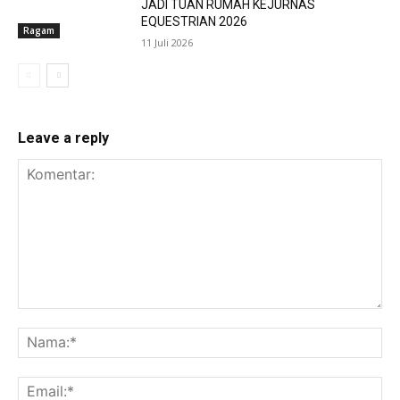
JADI TUAN RUMAH KEJURNAS
EQUESTRIAN 2026
Ragam
11 Juli 2026
Leave a reply
Komentar:
Na
Ema