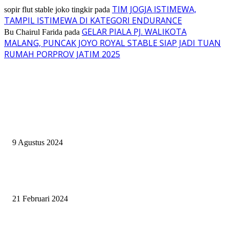
TIM JOGJA ISTIMEWA,
sopir flut stable joko tingkir
pada
TAMPIL ISTIMEWA DI KATEGORI ENDURANCE
GELAR PIALA PJ. WALIKOTA
Bu Chairul Farida
pada
MALANG, PUNCAK JOYO ROYAL STABLE SIAP JADI TUAN
RUMAH PORPROV JATIM 2025
EVEN
ASWAYUDDHA 3 SERI PAMUNGKAS, PENENTUAN SIAPA YANG
BERHAK MENJADI RAJA, RATU, DAN SKUAD TERBAIK
9 Agustus 2024
SURABAYA JUMPING MASTER GELAR JUMPING CLINIC BERSA
PATRICK VAN DER SCHANS
21 Februari 2024
SURABAYA JUMPING MASTER 2024, MASTER PIECE PUBLIK JAT