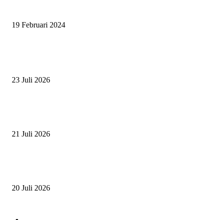
UNTUK OLAHRAGA EQUESTRIAN INDONESIA
19 Februari 2024
BERITA POPULER
ZAID, RIDER CILIK PENUH BAKAT DAN SEMANGAT
23 Juli 2026
PERJUANGAN DUO JUNIOR ANANTYA RIDING CLUB DI JJ ALL S
2026
21 Juli 2026
ANDRY SUTOYO, STEVEN TAN, DAN PERTARUNGAN SERU TIG
ATLET JUNIOR
20 Juli 2026
POPULAR CATEGORY
Event
474