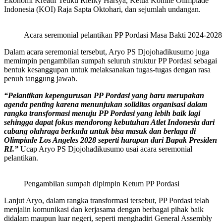
Ekonomi Kreatif Teuku Riefky Harsya, Ketua Komite Olimpiade
Indonesia (KOI) Raja Sapta Oktohari, dan sejumlah undangan.
Acara seremonial pelantikan PP Pordasi Masa Bakti 2024-2028
Dalam acara seremonial tersebut, Aryo PS Djojohadikusumo juga
memimpin pengambilan sumpah seluruh struktur PP Pordasi sebagai
bentuk kesanggupan untuk melaksanakan tugas-tugas dengan rasa
penuh tanggung jawab.
“Pelantikan kepengurusan PP Pordasi yang baru merupakan
agenda penting karena menunjukan soliditas organisasi dalam
rangka transformasi menuju PP Pordasi yang lebih baik lagi
sehingga dapat fokus mendorong kebutuhan Atlet Indonesia dari
cabang olahraga berkuda untuk bisa masuk dan berlaga di
Olimpiade Los Angeles 2028 seperti harapan dari Bapak Presiden
RI.”
Ucap Aryo PS Djojohadikusumo usai acara seremonial
pelantikan.
Pengambilan sumpah dipimpin Ketum PP Pordasi
Lanjut Aryo, dalam rangka transformasi tersebut, PP Pordasi telah
menjalin komunikasi dan kerjasama dengan berbagai pihak baik
didalam maupun luar negeri, seperti menghadiri General Assembly