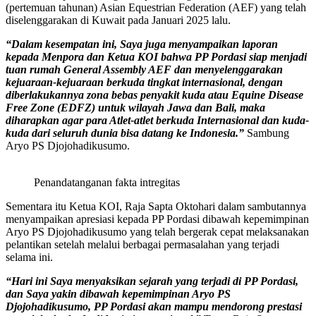
(pertemuan tahunan) Asian Equestrian Federation (AEF) yang telah
diselenggarakan di Kuwait pada Januari 2025 lalu.
“Dalam kesempatan ini, Saya juga menyampaikan laporan
kepada Menpora dan Ketua KOI bahwa PP Pordasi siap menjadi
tuan rumah General Assembly AEF dan menyelenggarakan
kejuaraan-kejuaraan berkuda tingkat internasional, dengan
diberlakukannya zona bebas penyakit kuda atau Equine Disease
Free Zone (EDFZ) untuk wilayah Jawa dan Bali, maka
diharapkan agar para Atlet-atlet berkuda Internasional dan kuda-
kuda dari seluruh dunia bisa datang ke Indonesia.”
Sambung
Aryo PS Djojohadikusumo.
Penandatanganan fakta intregitas
Sementara itu Ketua KOI, Raja Sapta Oktohari dalam sambutannya
menyampaikan apresiasi kepada PP Pordasi dibawah kepemimpinan
Aryo PS Djojohadikusumo yang telah bergerak cepat melaksanakan
pelantikan setelah melalui berbagai permasalahan yang terjadi
selama ini.
“Hari ini Saya menyaksikan sejarah yang terjadi di PP Pordasi,
dan Saya yakin dibawah kepemimpinan Aryo PS
Djojohadikusumo, PP Pordasi akan mampu mendorong prestasi