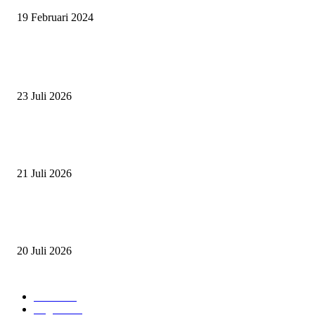
19 Februari 2024
BERITA POPULER
ZAID, RIDER CILIK PENUH BAKAT DAN SEMANGAT
23 Juli 2026
PERJUANGAN DUO JUNIOR ANANTYA RIDING CLUB DI JJ ALL S
2026
21 Juli 2026
ANDRY SUTOYO, STEVEN TAN, DAN PERTARUNGAN SERU TIG
ATLET JUNIOR
20 Juli 2026
POPULAR CATEGORY
Event
474
Ragam
214