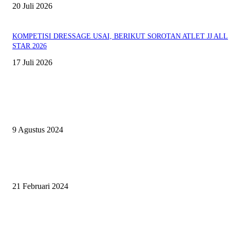
20 Juli 2026
KOMPETISI DRESSAGE USAI, BERIKUT SOROTAN ATLET JJ ALL
STAR 2026
17 Juli 2026
EVEN
ASWAYUDDHA 3 SERI PAMUNGKAS, PENENTUAN SIAPA YANG
BERHAK MENJADI RAJA, RATU, DAN SKUAD TERBAIK
9 Agustus 2024
SURABAYA JUMPING MASTER GELAR JUMPING CLINIC BERSA
PATRICK VAN DER SCHANS
21 Februari 2024
SURABAYA JUMPING MASTER 2024, MASTER PIECE PUBLIK JAT
UNTUK OLAHRAGA EQUESTRIAN INDONESIA